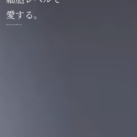
愛
す
る
。
I
l
o
v
e
h
a
i
r
a
t
t
h
e
c
e
l
l
u
l
a
r
l
e
v
e
l
.