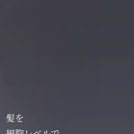
髪
を
細
胞
レ
ベ
ル
で