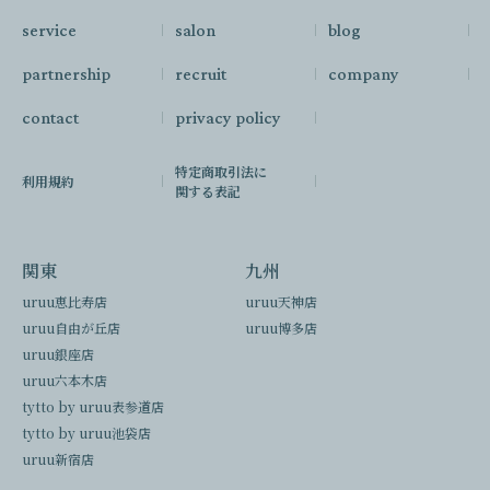
service
salon
blog
partnership
recruit
company
contact
privacy policy
特定商取引法に
利用規約
関する表記
関東
九州
uruu恵比寿店
uruu天神店
uruu自由が丘店
uruu博多店
uruu銀座店
uruu六本木店
tytto by uruu表参道店
tytto by uruu池袋店
uruu新宿店