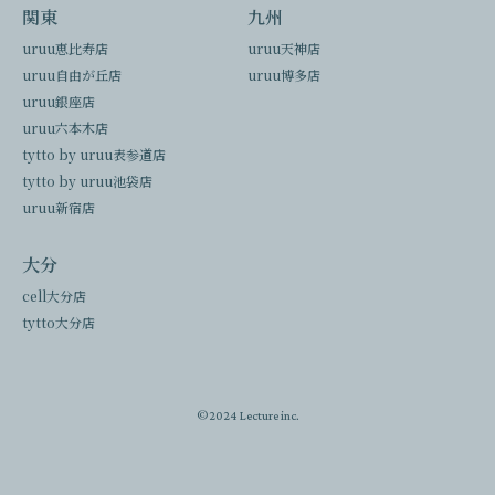
関東
九州
uruu恵比寿店
uruu天神店
uruu自由が丘店
uruu博多店
uruu銀座店
uruu六本木店
tytto by uruu表参道店
tytto by uruu池袋店
uruu新宿店
大分
cell大分店
tytto大分店
©2024 Lecture inc.